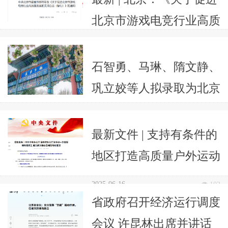
北京市游戏电竞行业高质
量发展的支持办法（暂
2025-06-24
넶
181
行）》：给予落地北京赛
石智勇、马琳、隋文静、
事或出海的企业最高不超
巩立姣等人拟录取为北京
过500万元奖励
体育大学博士 | 附北京体
2025-06-24
넶
322
育大学2025年博士招
最新文件 | 支持有条件的
生“申请-考核”制拟录取
地区打造高质量户外运动
名单
目的地
2025-06-16
넶
102
省政府召开经济运行调度
会议 许昆林出席并讲话