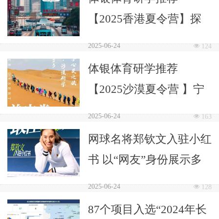
【2025香港夏令营】探
索香港，玩转未来
2025-06-24
넶
124
体银体育研学推荐
【2025沙漠夏令营 】宁
夏·银川 |唤醒亲子心灵之
2025-06-24
넶
163
旅
网球名将郑钦文入驻小红
书 以“网友”身份展示多
元形象
2025-06-24
넶
128
87个项目入选“2024年长