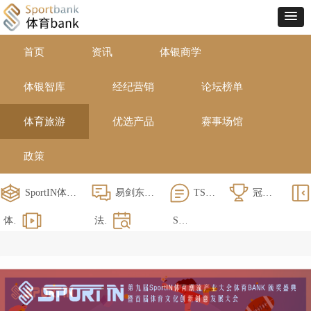
首页
资讯
体银商学
体银智库
经纪营销
论坛榜单
体育旅游
优选产品
赛事场馆
政策
SportIN体育产业大会
易剑东跨年演讲
TSL演讲
冠军十刻
体育领军人物培养计划总裁班
法国巴黎ICD国际商学院硕士班
SportO论坛