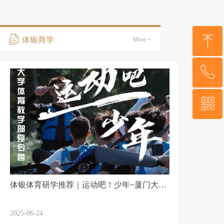
ꁸ
体银商学
More +
ꂅ
回到顶部
ꀥ
13810199554
微信二维码
体银体育研学推荐｜运动吧！少年~厦门大学
体育夏令营火热报名中……
2025-06-24