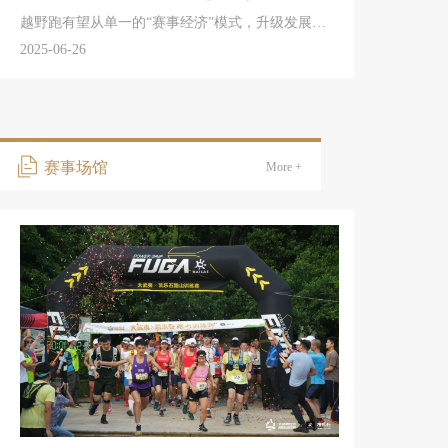
越野跑有望从单一的“赛事经济”模式，升级发展为
一IP？
2025-06-26
涵盖融合细分装备、目的地旅游、户外培训等领域
的综合产业链
赛事场馆
More +