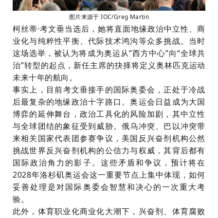
图片来源于 IOC/Greg Martin
柯丝蒂
·考文垂当选后，她将直面地缘政治中立性、商
业化与纯粹性平衡、代际技术鸿沟等众多挑战。当时
这场选举，被认为将成为奥运从“西方中心”向“全球共
治”转型的起点，新任主席的抉择将定义奥林匹克运动
未来十年的航向。
事实上，目前
考文垂接手的国际奥委会，正处于冷战
后最复杂的地缘政治十字路口。奥运会日益成为大国
博弈的延伸舞台，政治工具化的风险加剧，其中立性
与全球团结的象征受到威胁。俄乌冲突、巴以冲突带
来相关国家代表团参赛争议，美国反兴奋剂机构公然
挑战世界反兴奋剂机构的公信力与权威，其背后都有
国际政治角力的影子。这些矛盾和争议，预计将在
2028年洛杉矶奥运会这一重要节点上集中体现，如何
妥善处理是对国际奥委会智慧和决心的一次重大考
验。
此外，体育职业化商业化大潮下，兴奋剂、体育腐败