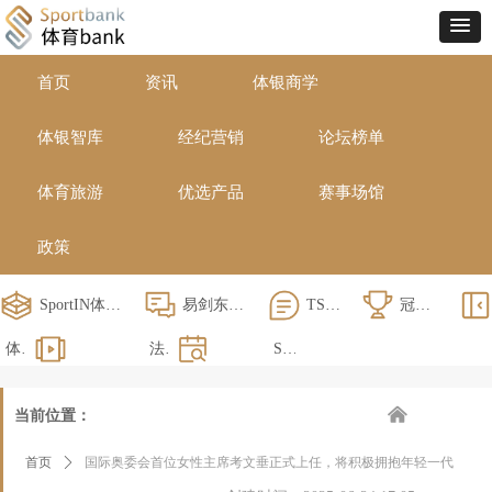
首页
资讯
体银商学
体银智库
经纪营销
论坛榜单
体育旅游
优选产品
赛事场馆
政策
SportIN体育产业大会
易剑东跨年演讲
TSL演讲
冠军十刻
体育领军人物培养计划总裁班
法国巴黎ICD国际商学院硕士班
SportO论坛
낀
当前位置：
首页
ꄲ
国际奥委会首位女性主席考文垂正式上任，将积极拥抱年轻一代