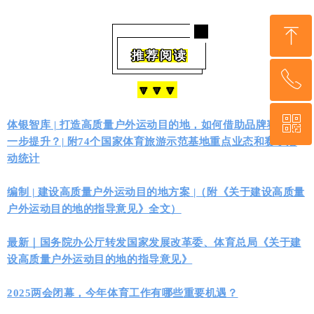
ꁸ
推荐阅读
ꂅ
回到顶部
🔽🔽🔽
ꀥ
13810199554
体银智库 | 打造高质量户外运动目的地，如何借助品牌赛事进
一步提升？| 附74个国家体育旅游示范基地重点业态和赛事活
动统计
微信二维码
编制 | 建设高质量户外运动目的地方案 |（附《关于建设高质量
户外运动目的地的指导意见》全文）
最新｜国务院办公厅转发国家发展改革委、体育总局《关于建
设高质量户外运动目的地的指导意见》
2025两会闭幕，今年体育工作有哪些重要机遇？