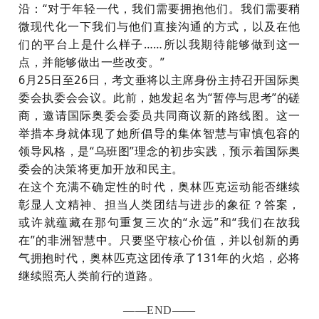
沿：
“对于年轻一代，我们需要拥抱他们。我们需要稍
微现代化一下我们与他们直接沟通的方式，以及在他
们的平台上是什么样子……所以我期待能够做到这一
点，并能够做出一些改变。”
6月25日至26日，考文垂将以主席身份主持召开国际奥
委会执委会会议。此前，她发起名为“暂停与思考”的磋
商，邀请国际奥委会委员共同商议新的路线图。这一
举措本身就体现了她所倡导的集体智慧与审慎包容的
领导风格，是“乌班图”理念的初步实践，预示着国际奥
委会的决策将更加开放和民主。
在这个充满不确定性的时代，奥林匹克运动能否继续
彰显人文精神、担当人类团结与进步的象征？答案，
或许就蕴藏在那句重复三次的
“永远”和“我们在故我
在”的非洲智慧中。只要坚守核心价值，并以创新的勇
气拥抱时代，奥林匹克这团传承了131年的火焰，必将
继续照亮人类前行的道路。
——END——