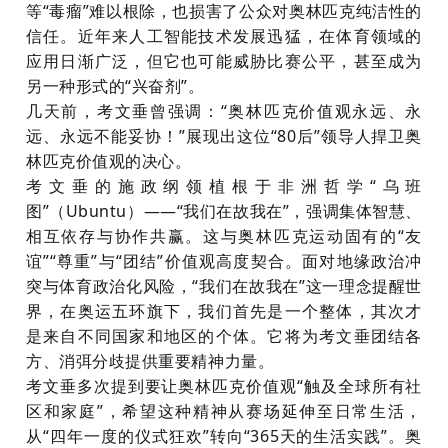
等
“毒瘤”难以根除，也损害了公众对奥林匹克纯洁性的
信任。近年来人工智能技术发展迅猛，在体育领域的
应用日渐广泛，但它也可能威胁比赛公平，甚至成为
另一种形式的“兴奋剂”。
几天前，考文垂曾强调：
“奥林匹克价值观永远、永
远、永远不能妥协！”展现出这位“80后”领导人捍卫奥
林匹克价值观的决心。
考文垂的施政纲领植根于非洲哲学
“乌班
图”（Ubuntu）——“我们在故我在”，强调集体智慧、
相互依存与协作共赢。这与奥林匹克运动固有的“友
谊”“尊重”与“团结”价值观高度契合。面对地缘政治冲
突与体育政治化风险，“我们在故我在”这一理念提醒世
界，在奥运五环旗下，我们首先是一个整体，其次才
是来自不同国家和地区的个体。它将为考文垂团结各
方、消弭分歧提供重要精神力量。
考文垂多次提到要让奥林匹克价值观
“触及全球所有社
区和家庭”，希望这种精神从赛场延伸至日常生活，
从“四年一度的仪式狂欢”转向“365天的生活实践”。奥