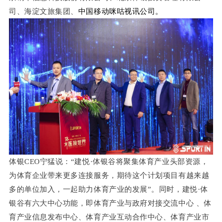
司、海淀文旅集团、
中国移动咪咕视讯公司。
体银CEO宁猛说：“建悦·体银谷将聚集体育产业头部资源，
为体育企业带来更多连接服务，期待这个计划项目有越来越
多的单位加入，一起助力体育产业的发展”。同时，建悦·体
银谷有六大中心功能，即体育产业与政府对接交流中心 、体
育产业信息发布中心、体育产业互动合作中心、体育产业市