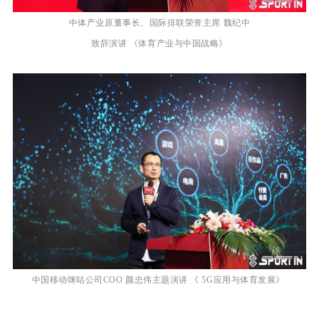
中体产业原董事长、国际排联荣誉主席 魏纪中
致辞演讲
《体育产业与中国战略》
中国移动咪咕公司COO 颜忠伟
主题演讲
《 5G应用与体育发展》