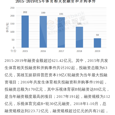
2015-2019年融资金额超过621.42亿元。其中，2015年共发
生体育相关投融资和并购事件共计202起，投融资总额为63
亿元，英雄互娱获得普思资本19亿C轮融资为当年最大投融
资项目；2016年共发生体育相关投融资和并购事件199起，
投融资总额为170亿元，其中乐视体育获B轮融资达80亿元，
是当年融资额度最高的项目；2017年191起，融资规模为112
亿元，乐视体育完成B+轮30亿元融资。2018年1-10月，总
融资规模达到223.72亿元，融资规模超过亿元的共有21起，