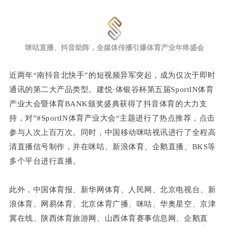
咪咕直播、抖音助阵，全媒体传播引爆体育产业年终盛会
近两年“南抖音北快手”的短视频异军突起，成为仅次于即时
通讯的第二大产品类型。建悦·体银谷杯第五届SportIN体育
产业大会暨体育BANK颁奖盛典获得了抖音体育的大力支
持，对”#SportIN体育产业大会“主题进行了热点推荐，点击
参与人次上百万次。同时，中国移动咪咕视讯进行了全程高
清直播信号制作，并在咪咕、新浪体育、企鹅直播、BKS等
多个平台进行直播。
此外，中国体育报、新华网体育、人民网、北京电视台、新
浪体育、网易体育、北京体育广播、咪咕、华奥星空、京津
冀在线、陕西体育旅游网、山西体育赛事信息网、企鹅直