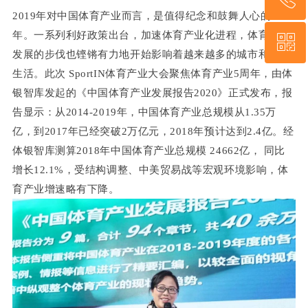
2019年对中国体育产业而言，是值得纪念和鼓舞人心的一
年。一系列利好政策出台，加速体育产业化进程，体育产业
ꀥ
13810199554
发展的步伐也铿锵有力地开始影响着越来越多的城市和群众
生活。此次 SportIN体育产业大会聚焦体育产业5周年，由体
微信二维码
银智库发起的《中国体育产业发展报告2020》正式发布，报
告显示：从2014-2019年，中国体育产业总规模从1.35万
亿，到2017年已经突破2万亿元，2018年预计达到2.4亿。经
体银智库测算2018年中国体育产业总规模 24662亿， 同比
增长12.1%，受结构调整、中美贸易战等宏观环境影响，体
育产业增速略有下降。