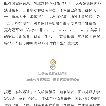
毗邻国家体育总局的北京建悦·体银谷举办。大会邀请国内外
演讲嘉宾、知名学者和经济学者、体育企业高管、媒体人
士、跨界人士、奥运冠军、世界冠军等，通过主旨论坛、分
论坛、报告发布、颁奖盛典等板块全面涵盖体育产业链条，
更有冠军SIL演讲(SIL 指Sport，Innovation，Life，在英语中
的缩写，即体育、创新、生活）、慈善捐赠、知名歌手表演
等精彩节目，并揭晓2019年体育产业年度大奖
1000余名政企研精英
30余位奥运冠军、世界冠军齐聚盛会
据悉，会议邀请了有关单位领导、知名学者、国内外经济学
家和企业家近1000人。中体产业原董事长、国际排联名誉主
席魏纪中、人民日报海外版党委书记李建兴、文化部海外文