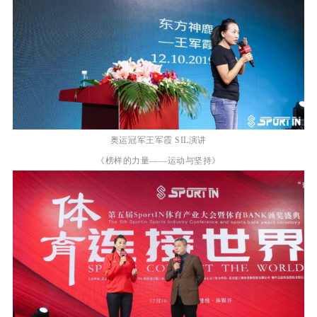
奥运冠军王军霞 SIL演讲
《榜样的力量——运动与坚持》