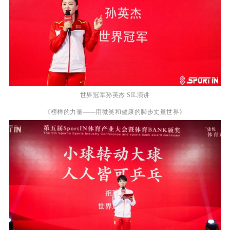
世界冠军孙英杰 SIL演讲
《榜样的力量——用微笑和健康的脚步丈量世界》