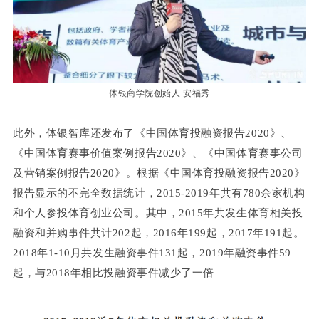
体银商学院创始人 安福秀
此外，体银智库还发布了《中国体育投融资报告2020》、
《中国体育赛事价值案例报告2020》、《中国体育赛事公司
及营销案例报告2020》。根据《中国体育投融资报告2020》
报告显示的不完全数据统计，2015-2019年共有780余家机构
和个人参投体育创业公司。其中，2015年共发生体育相关投
融资和并购事件共计202起，2016年199起，2017年191起。
2018年1-10月共发生融资事件131起，2019年融资事件59
起，与2018年相比投融资事件减少了一倍