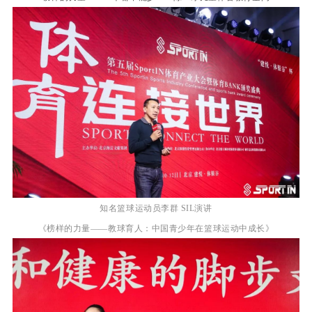
知名篮球运动员李群 SIL演讲
《榜样的力量——教球育人：中国青少年在篮球运动中成长》