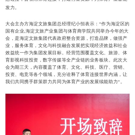
发力。
大会主办方海淀文旅集团总经理纪小恒表示：
“作为海淀区的
国有企业,海淀文旅产业集团与体育商学院共同举办今年的大
会，是海淀文旅集团代表政府整合资源，打造品牌，做强产
业，服务体育，文化与科技融合发展把实现经济效益和社会
效益统一作为集团发展目标。
经营范围覆盖文化、旅游、体
育影视科技投资，数字传媒等全产业链的业务板块。
此次大
会为期三天，内容覆盖了体育、文化、科技、医疗、营销、
投资、电竞等各个领域，充分诠释了体育连接世界内涵，让
我们共同携手群策群力共同为体育产业的发展续能助力“。